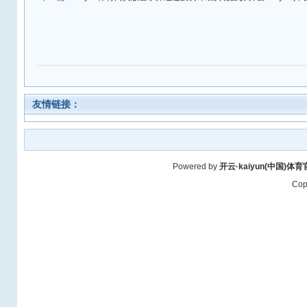
友情链接：
Powered by
开云·kaiyun(中国)
Cop