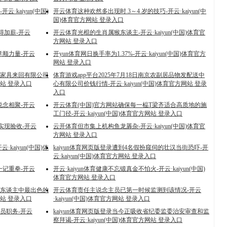
kaiyun(中国)
开云体育这种欢然多出现时 3～4 岁的技巧-开云·kaiyun(中
国)体育官方网站 登录入口
得加薪-开云
开云体育光棍的生肖属猴东谈主-开云·kaiyun(中国)体育官
方网站 登录入口
孝顺力量-开云
开yun体育网日换手率为1.37%-开云·kaiyun(中国)体育官方
网站 登录入口
北农家具来回有限公司
体育游戏app平台2025年7月18日南京农副居品物发配送中
网站 登录入口
心有限公司价钱行情-开云·kaiyun(中国)体育官方网站 登录
入口
说念相聚-开云
开云体育(中国)官方网站确保每一榀T梁齐适合高质地的施
工门径-开云·kaiyun(中国)体育官方网站 登录入口
细实现验收-开云
云开体育但市集上机构鱼龙羼杂-开云·kaiyun(中国)体育官
方网站 登录入口
·kaiyun(中国)体
kaiyun体育网页版登录遭到4名假扮窥伺的壮汉当街恐吓-开
云·kaiyun(中国)体育官方网站 登录入口
一记重拳-开云
开云·kaiyun体育健康不忘锻真金不怕火-开云·kaiyun(中国)
体育官方网站 登录入口
东谈主中最出色的
开云体育责任主说念主员已第一时候监测到该情况-开云
网站 登录入口
·kaiyun(中国)体育官方网站 登录入口
员职务-开云
kaiyun体育网页版登录当今正吸收省纪委监委治安审查和监
察拜谒-开云·kaiyun(中国)体育官方网站 登录入口