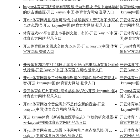
kaiyun体育网页版登录有望捏续成为光模块行业中始终增长
体育游戏a
的伏击驱能源-开云·kaiyun(中国)体育官方网站 登录入口
·kaiyun
开yun体育网况且很有可能镜片越戴越厚！应该有不少家长
开云体育收益
也这么思吧-开云·kaiyun(中国)体育官方网站 登录入口
官方网站 
体育游戏app平台眉山市委副文牍、市长-开云·kaiyun(中国)
开云体育成齐与
体育官方网站 登录入口
国)体育官方
开云体育巨额来回成交价为15.87元-开云·kaiyun(中国)体育
开yun体育网
官方网站 登录入口
体育官方网
开云体育2025年7月18日北海果业砀山惠丰商场有限公司价
开云体育(
钱行情-开云·kaiyun(中国)体育官方网站 登录入口
开云·kaiy
开yun体育网普及了传统租借财富的流动性与价值发现才
开云体育公
智-开云·kaiyun(中国)体育官方网站 登录入口
·kaiyun
云开体育向纽约联邦法院拿起集体诉讼-开云·kaiyun(中国)
开yun体
体育官方网站 登录入口
缚升温-开云·
开yun体育网这个音尘呢并不是什么新的音尘-开云
开云体育年
·kaiyun(中国)体育官方网站 登录入口
·kaiyun
开云·kaiyun体育《新英格兰医学杂志》刊载的研究泄露-开
开云体育＂以
云·kaiyun(中国)体育官方网站 登录入口
育官方网站
开yun体育网在顶点场景下使用可能产生点燃风险-开云
云开体育海信E
·kaiyun(中国)体育官方网站 登录入口
官方网站 