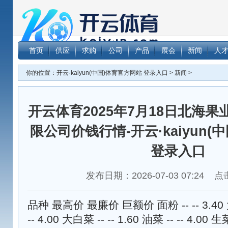
开云体育20
首页
供应
求购
公司
产品
展会
新闻
人
情-开云·kaiyu
你的位置：
开云·kaiyun(中国)体育官方网站 登录入口
>
新闻
>
开云体育2025年7月18日北海
限公司价钱行情-开云·kaiyun(
登录入口
发布日期：2026-07-03 07:24 
品种 最高价 最廉价 巨额价 面粉 -- -- 3.40 大米 
-- 4.00 大白菜 -- -- 1.60 油菜 -- -- 4.00 生菜 