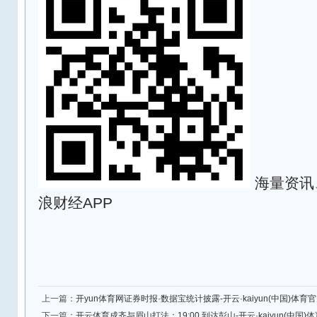
海量资讯
浪财经APP
上一篇：
开yun体育网证券时报·数据宝统计披露-开云·kaiyun(中国)体育
下一篇：
开云体育成齐与眉山打法；19:00 到达彭山-开云·kaiyun(中国