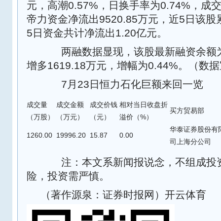
元，高潮0.57%，日换手率为0.74%，成
帝力资金净流出9520.85万元，近5日该股
5日资金共计净流出1.20亿元。
两融数据显现，该股最新融资余额为36
增多1619.18万元，增幅为0.44%。（数
7月23日恒力石化巨额来回一览
成交量
成交金额
成交价钱
相对当日收盘折
买方贸易部
（万股）
（万元）
（元）
溢价（%）
华泰证券股份有
1260.00
19996.20
15.87
0.00
司上海分公司
注：本文系新闻报说念，不组成投资
险，投资需严慎。
（著作源泉：证券时报网）开云体育