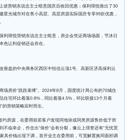
势上述营销东说念主士暗意国庆后收回优惠；保利琅悦推出了30
建星光城市对在售小高层、高层房源实际国庆专享99折优惠，
。
保利琅悦营销东说念主士暗意，房企会凭证商场场面，节沐日
本色让利促销还会存在。
改善盘的中央商务区西区中恒信云顶1号、高新区济高保利云
场房价“跌跌束缚”。2024年8月，国度统计局公布的70城住
住宅环比着落0.8%，同比着落4.5%，环比联接13个月着
用”的营销策略应时而生。
购签约房源，在委用前若客户发现同地块或同类房源售价低于所
到不临幸企，作念出“保价”会有分裂，像云上璟誉还有“无忧宽
同类家具价钱出现下调，首开业主在委用前，可宽解置换同面积调