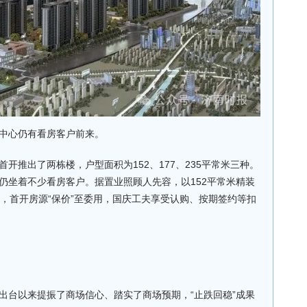
中心仍有看房客户前来。
开推出了两栋楼，户型面积为152、177、235平常米三种。
仍坐着不少看房客户。据置业照顾人先容，以152平常米精装
常米，首开房源“保价”至委用，国庆工夫享受认购、按期签约等扣
出台以来提振了商场信心、踏实了商场预期，“止跌回稳”成果