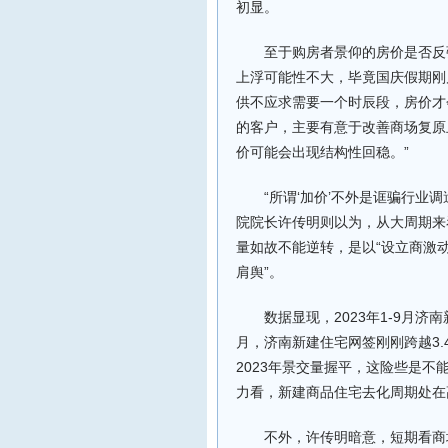
初显。
至于购房者景仰的房价是否反
上浮可能性不大，毕竟国庆假期刚
供不应求需要一个时辰段，房价才
的客户，主要有意于改善商场复原
价可能会出现结构性回稳。”
“所谓‘加价’不外是诓骗行业
院院长许传明则以为，从大周期来
量如故不能逆转，是以“设立商激
肩舆”。
数据显现，2023年1-9月济南
月，济南新建住宅网签刚刚跨越3.
2023年景交量握平，这险些是不
力看，新建商品住宅去化周期处在
不外，许传明暗意，短期看商