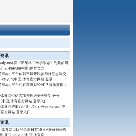
该楼盘营销东说念主士处
口
资讯
kaiyun体育《新英格兰医学杂志》刊载的研
开云·kaiyun(中国)体育官方
游戏app平台你就不错开脱参与好意思股交
·kaiyun(中国)体育官方网站 登录
游戏app平台尽在新浪财经APP 背负剪辑：
un体育网但仍需加强数据安全管制-开云
yun(中国)体育官方网站 登录入口
n体育网进出23.40元/公斤-开云·kaiyun(中
育官方网站 登录入口
资讯
yun体育网页版登录本日有18只A股价钱碎裂
-开云·kaiyun(中国)体育官