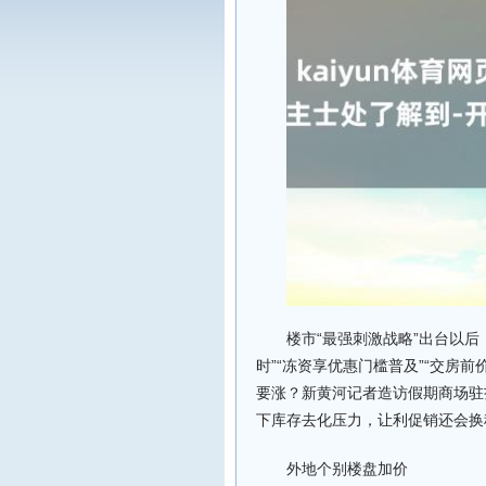
楼市“最强刺激战略”出台以
时”“冻资享优惠门槛普及”“交房
要涨？新黄河记者造访假期商场驻
下库存去化压力，让利促销还会换
外地个别楼盘加价