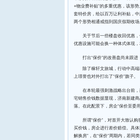
+物业费补贴”的多重优惠，该形
套特价房，给以百万让利补贴，中
两个形势相通戒指到国庆假期收场
关于节后一些楼盘收回优惠，
优惠设施可能会换一种体式体现，
打出“保价”的改善盘尚未跟进
除了稼轩文旅城，行动中高端
上璟誉也对外打出了“保价”旗子。
在本轮最强刺激战略出台前，商
宅销售价钱数据显现，济南新建商品
落。在此配景下，房企“保价至委
所谓“保价”，对首开大致认
买价钱，房企进行差价赔偿。具体
解换房”，在“保价”周期内，若