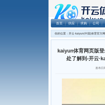
首页
供应
求购
公司
你的位置：
开云·kaiyun(中国)体育官
kaiyun体育网页
处了解到-开云·k
发布日期