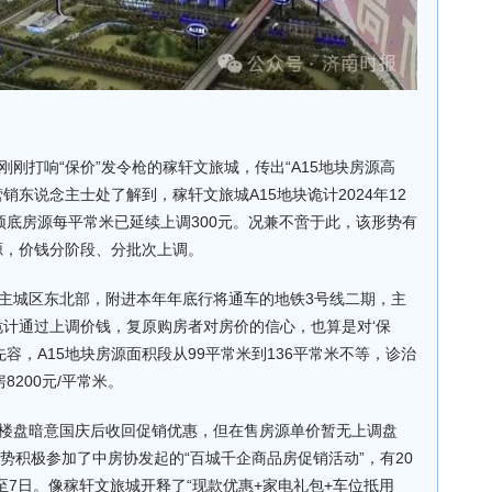
刚打响“保价”发令枪的稼轩文旅城，传出“A15地块房源高
销东说念主士处了解到，稼轩文旅城A15地块诡计2024年12
顶底房源每平常米已延续上调300元。况兼不啻于此，该形势有
源，价钱分阶段、分批次上调。
主城区东北部，附进本年年底行将通车的地铁3号线二期，主
诡计通过上调价钱，复原购房者对房价的信心，也算是对‘保
先容，A15地块房源面积段从99平常米到136平常米不等，诊治
8200元/平常米。
楼盘暗意国庆后收回促销优惠，但在售房源单价暂无上调盘
势积极参加了中房协发起的“百城千企商品房促销活动”，有20
至7日。像稼轩文旅城开释了“现款优惠+家电礼包+车位抵用