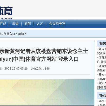
kaiyun体育网页版登录新黄河记者从
产品
展会
新闻
人才
会员商务室
了解到-开云·kaiyun(中国)体育官方网站 登录入
方网站 登录入口
>
新闻
>
相关
·
开云·
版登录新黄河记者从该楼盘营销东说念主士
究泄露-
·
体育
aiyun(中国)体育官方网站 登录入口
往-开云
·
体育
：2024-10-07 05:29 点击次数：136
卢昱君
·
开y
·kai
·
开yu
国)体
热点
·
kai
了半年线