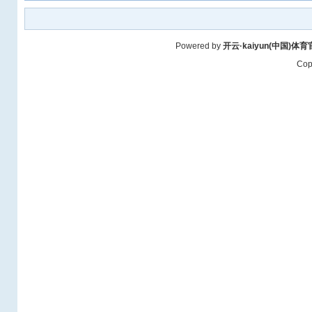
Powered by
开云·kaiyun(中国)
Cop