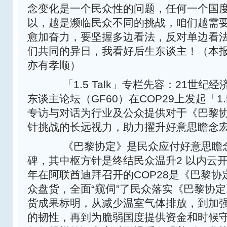
念变化是一个民众性的问题，任何一个国
以，越是濒临民众不同的挑战，咱们越需
愈加奋力，要坚握多边看法，反对单边看
们共同的异日，我看好后生东谈主！（本
亦有孝顺）
「1.5 Talk」专栏先容：21世纪经
东谈主论坛（GF60）在COP29上发起「1.
专访与对话为行业及公众提供对于《巴黎协定
针挑战的长远视力，助力擢升好意思瞻念
《巴黎协定》是民众应付好意思瞻念
碑，其中枢方针是终结民众温升2 以内云开体
年在阿联酋迪拜召开的COP28是《巴黎
众盘货，全面“窥伺”了民众落实《巴黎协
货成果标明，从减少温室气体排放，到加
的韧性，再到为脆弱国度提供资金和时候