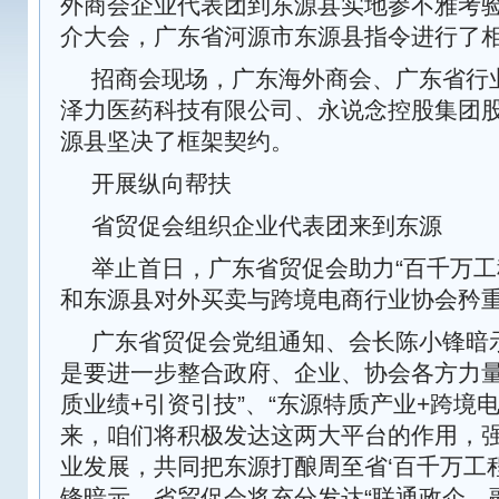
外商会企业代表团到东源县实地参不雅考
介大会，广东省河源市东源县指令进行了
招商会现场，广东海外商会、广东省行
泽力医药科技有限公司、永说念控股集团
源县坚决了框架契约。
开展纵向帮扶
省贸促会组织企业代表团来到东源
举止首日，广东省贸促会助力“百千万工
和东源县对外买卖与跨境电商行业协会矜
广东省贸促会党组通知、会长陈小锋暗
是要进一步整合政府、企业、协会各方力量
质业绩+引资引技”、“东源特质产业+跨境电
来，咱们将积极发达这两大平台的作用，
业发展，共同把东源打酿周至省‘百千万工程
锋暗示，省贸促会将充分发达“联通政企，