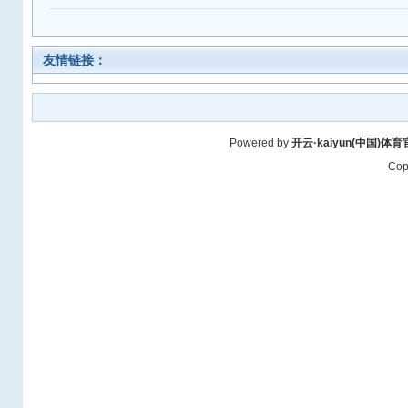
友情链接：
Powered by
开云·kaiyun(中国)
Cop