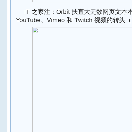
IT 之家注：Orbit 扶直大无数网页文
YouTube、Vimeo 和 Twitch 视频的