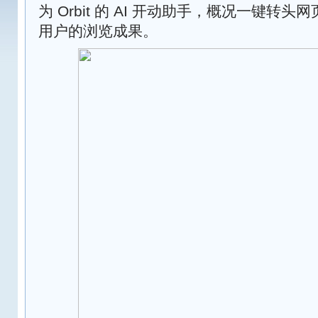
为 Orbit 的 AI 开动助手，概况一键转
用户的浏览成果。