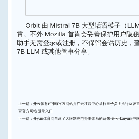
Orbit 由 Mistral 7B 大型话语模子
霄。不外 Mozilla 首肯会妥善保护用户隐秘
助手无需登录或注册，不保留会话历史，查询数
7B LLM 或其他管事分享。
上一篇：
开云体育(中国)官方网站并在云才调中心举行量子贪图执行室设置工程
育官方网站 登录入口
下一篇：
开yun体育网自建了大限制充电办事体系的蔚来-开云·kaiyun(中