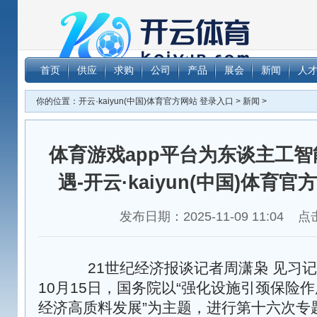
体育游戏
首页
供应
求购
公司
产品
展会
新闻
人
·kaiyun(
你的位置：
开云·kaiyun(中国)体育官方网站 登录入口
>
新闻
>
体育游戏app平台为东谈主工
遇-开云·kaiyun(中国)体育
发布日期：2025-11-09 11:04 
21世纪经济报谈记者周潇枭 见习记
10月15日，国务院以“强化设施引颈保险
经济高质料发展”为主题，进行第十六次专