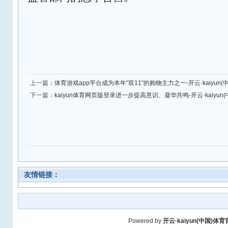
上一篇：
体育游戏app平台成为本年“双11”的购物主力之一-开云·kaiyun
下一篇：
kaiyun体育网页版登录进一步提高意识、凝华共鸣-开云·kaiyun
友情链接：
Powered by
开云·kaiyun(中国)