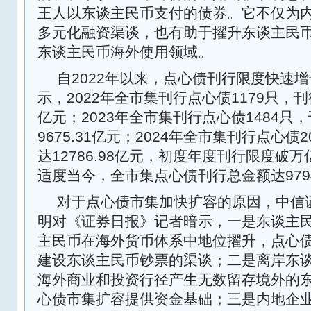
王人以东谈主民币支付的债券。它不仅为
多元化融资渠谈，也有助于擢升东谈主民
东谈主民币海外使用领域。
自2022年以来，点心债刊行限度快速增
示，2022年全市集刊行点心债1179只，刊行
亿元；2023年全市集刊行点心债1484只
9675.31亿元；2024年全市集刊行点心债
达12786.98亿元，初度年度刊行限度破万
适度当今，全市集点心债刊行总金额达9794
对于点心债市集加快扩容的原因，中信
明对《证券日报》记者暗示，一是东谈主
主民币在海外货币体系中地位擢升，点心
建设东谈主民币钞票的渠谈；二是离岸东
海外商业和投资行径产生无数留存境外的
心债市集扩容提供资金基础；三是内地企