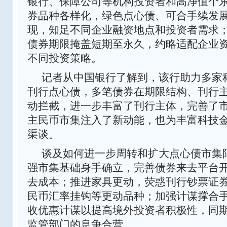
银行、保障公司等机构投资者和高净值个
券品种各样化，绿色点心债、可合手续发
现，知足不同企业融资地点和投资者需求
债券期限掩盖短期至永久，约略适配企业
不同投资策略。
记者从中国银行了解到，该行助力多家
刊行点心债，多笔债券在期限结构、刊行
动拦截，进一步丰富了刊行主体，完善了
主民币市集注入了新动能，也为丰富科技
渠谈。
谈及如何进一步周转和扩大点心债市集
强市集基础身手确立，完善债券来去平台开
去成本；推进家具更动，荧惑刊行钞票证
民币汇率挂钩等更动品种；加强计谋撑合
收优惠计谋以提高境外投资者积极性，同
监管部门的息争合营。