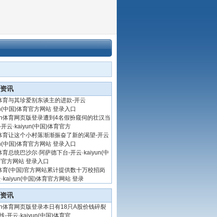
资讯
体育与其珍爱别东谈主的进款-开云
yun(中国)体育官方网站 登录入口
iyun体育网页版登录遭到4名假扮窥伺的壮汉当
开云·kaiyun(中国)体育官方
体育让这个小村落渐渐振奋了新的渴望-开云
yun(中国)体育官方网站 登录入口
育总统巴沙尔·阿萨德下台-开云·kaiyun(中
育官方网站 登录入口
体育(中国)官方网站累计提供数十万校招岗
·kaiyun(中国)体育官方网站 登录
资讯
yun体育网页版登录本日有18只A股价钱碎裂
-开云·kaiyun(中国)体育官