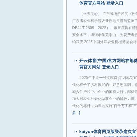
体育官方网站 登录入口
【当天关心】 广东省场所尺度《热
广东省农业科学院农业质地尺度与监测
DB44/T 2609—2025）。该尺
安全水平，增强市集竞争力，为花费者提
约武汉 2025中国外洋农业机械博览会将于
开云体育(中国)官方网站在邮储银
育官方网站 登录入口
2025年中央一号文献首提“因地
代化样子了乡村振兴的壮好意思蓝图，也
城乡住户和中小企业的国有大行，邮储银
加大对农业社会化做事企业的解救力度
代化的标杆，为当地实施“百千万工程”三
多...】
kaiyun体育网页版登录这次