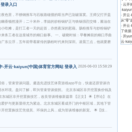
站 登录入口
·
云开
·kai
在夜色里，不锈钢推车与石板路碰撞的哐当声已划破落寞。王师父打开盖
·
开云·
从“零”
的幽香顿然漫开；二十米外，李姐的炒粉锅铲正与铁锅强烈交锋，酱油在
·
开云·
的小吃摊，是打工者一天的起首，亦然夜深的慰藉。肠粉推车与炒粉锅铲
了依据；
外来务工者在这座城市的糊口叙事。 一、破晓时候：早餐摊前的糊口序曲
·
开yu
云·ka
自广东云浮，五年前带着家传的肠粉时代来到深圳。凌晨三点，他就要磨
-开云·kaiyun(中国)体育官方网站 登录入
2026-06-03 15:58:29
俗，管束管谈问题。遴选先进技艺体育游戏app平台，快速还原管谈功
用水环境。盘问了解，即兴管束管谈烦扰。 北京东城区非开挖置换价钱及
北京东城区非开挖置换技艺，改良管谈维修新篇章 【正文】 🌟【序论】 在
的爱护与更新显得尤为紧迫。北京东城区看成齐门的中枢区域，其地下管
挖置换技艺凭借其、环保的上风，成为管谈维修的新宠。 🌟【技...