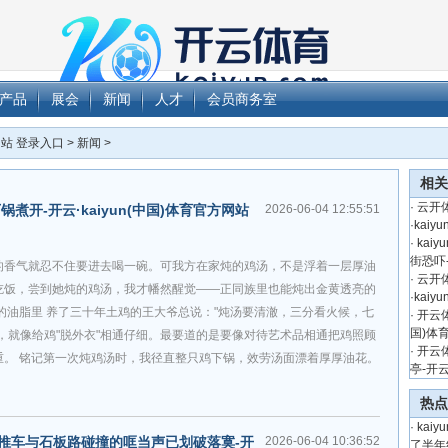
新闻
产品
展会
新闻
人才
会员商务室
方网站 登录入口
>
新闻
>
相关
·
云开
煮开-开云·kaiyun(中国)体育官方网站
2026-06-04 12:55:51
·kai
·
ka
街恐吓-
的香气就忍不住要进去喝一碗。可我方在家炖的鸡汤，不是浮着一层厚油
·
云开
吃饭，尝到她炖的鸡汤，我才幡然醒觉——正同族里也能炖出金黄透亮的
·kai
的油脂里 养了三十年土鸡的王大爷总说："炖汤要清澈，三分看火候，七
·
开云体
国)体
，就像给鸡"脱外衣"相通仔细。最要道的是要像对待艺术品相通把鸡照顾
·
开云
重。 铭记第一次炖鸡汤时，我径直整只鸡下锅，效劳汤面漂着厚厚油花。
亭-开云
热点
·
kai
锈钢推车与石板路碰撞的哐当声已划破落寞-开
2026-06-04 10:36:52
了半年线