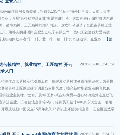
网站 登录入口
kaiyun体育网页版登录，管待第135个“五一”海外处事节。日前，长丰
企业，开展“劳模精神进企业”主题宣讲行动。这次宣讲行动以“身边东说
神、处事精神、工匠精神的期间内涵。 这次行动邀请了合肥市劳模王茸
阅历，用朴实的讲话向合肥宏立电子有限公司一线职工叙述我方爱岗敬
现新期间处事者“干一排、爱一排、精一排”的奇迹追求。企业职...
【更
肆发达劳模精神、就业精神、工匠精神-开云
2026-05-30 12:43:54
 登录入口
会推深作念实劳模示范引颈工程，放肆激动劳模改变责任室诞生，为劳模
动各级劳模工匠以过硬步调展当前期风度，擦亮新时期就业者的飞腾底
唱响就业主旋律。世俗开展“中国梦·就业好意思—凝心铸魂跟党走互助飞
宣讲进企业、工会普法当作等6场，掩饰员工全球400余东说念主，引颈
开展庆祝新中国设立75周年慰问75岁以上乐龄劳模当作，在全区营造学
-开云·kaiyun(中国)体育官方网站 登
2026-05-30 12:34:27