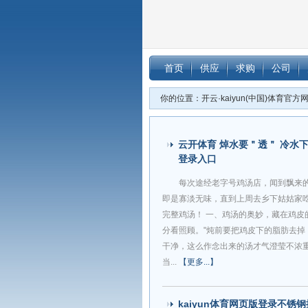
首页
供应
求购
公司
你的位置：
开云·kaiyun(中国)体育官
云开体育 焯水要＂透＂ 冷水下锅
登录入口
每次途经老字号鸡汤店，闻到飘来
即是寡淡无味，直到上周去乡下姑姑家
完整鸡汤！ 一、鸡汤的奥妙，藏在鸡皮
分看照顾。"炖前要把鸡皮下的脂肪去掉
干净，这么作念出来的汤才气澄莹不浓
当...
【更多...】
kaiyun体育网页版登录不