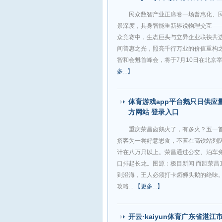
民众数智产业正席卷一场普惠化、民
景深度，具身智能重新界说物理交互——
众竞赛中，生态巨头与立异企业联袂共
间普惠之光，照亮千行万业的价值重构之
智和会魁首峰会，将于7月10日在北京举行
多...】
体育游戏app平台鹅只日供应量较
方网站 登录入口
重庆荣昌卤鹅火了，有多火？五一首
搭客为一尝好意思食，不吝在高铁站列
计在八万只以上。荣昌通过公交、泊车
口排起长龙。图源：极目新闻 而距荣昌
到澄海，王人必须打卡卤狮头鹅的绝味
攻略...
【更多...】
开云·kaiyun体育广东省湛江市