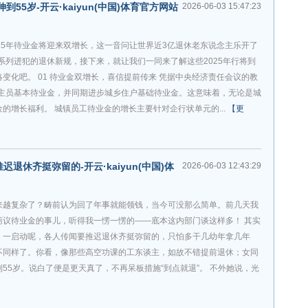
55岁-开云·kaiyun(中国)体育官方网站
2026-06-03 15:47:23
25年待业金将迎来双增长，这一音问让世界近3亿退休老东说念主乐开了
一系列进犯的退休新规，接下来，就让我们一同来了解这些2025年行将到
变化吧。 01 待业金双增长，喜信提前传来 凭据中央经济责任会议的教
念主员基本待业金，并同期进步城乡住户基础待业金。这意味着，无论是城
的增长福利。 城镇员工待业金的增长主要针对企行状单元的...
【更
退休齐挺弥留的-开云·kaiyun(中国)体
2026-06-03 12:43:29
来越复杂了？畴前认为回了年事就能领钱，当今可没那么简单。前几天我
商议待业金的事儿，听得我一愣一愣的——底本这内部门谈这样多！ 其实
。一启动呢，各人传闻要推迟退休齐挺弥留的，只怕多干几幼年拿几年
不同样了。你看，像那些高空功课的工东谈主，如故不错提前退休；女同
55岁。说白了便是更天真了，不再呆板措施“到点就退”。 不外她说，光