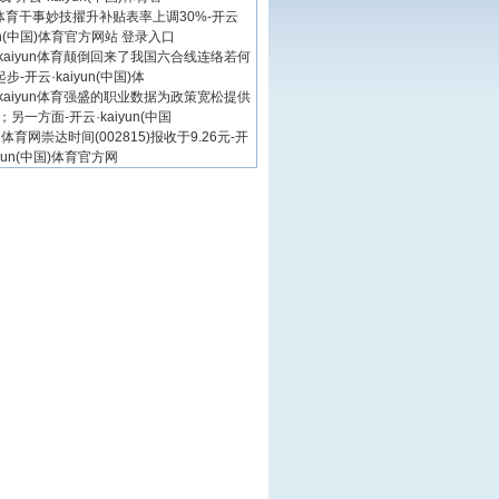
体育干事妙技擢升补贴表率上调30%-开云
yun(中国)体育官方网站 登录入口
kaiyun体育颠倒回来了我国六合线连络若何
起步-开云·kaiyun(中国)体
kaiyun体育强盛的职业数据为政策宽松提供
另一方面-开云·kaiyun(中国
n体育网崇达时间(002815)报收于9.26元-开
iyun(中国)体育官方网