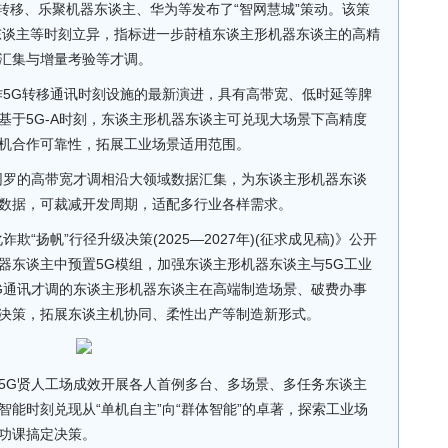
转移、乐聚机器东谈主、华为等发布了“智网慧城”策动。该策
器东谈主等时刻立异，指标进一步莳植东谈主形机器东谈主的高精
汇集与增量考验等才调。
5G转移通讯时刻设施的最新演进，具有高带宽、低时延等脾
基于5G-A时刻，东谈主形机器东谈主可兑现大场景下高精度
机合作可靠性，拓展工业场景适用范围。
罗的高带宽才调相沿大领域数据汇集，为东谈主形机器东谈
数据，可裁减开发周期，适配多行业各样需求。
扬帆”行径升级决策(2025—2027年)(征求成见稿)》公开
器东谈主中预置5G模组，加强东谈主形机器东谈主与5G工业
G通讯才调的东谈主形机器东谈主在高端制造场景、破费办事
决策，拓展东谈主机协同、柔性出产等制造新形式。
G贤人工场成效开展各人首例多台、多场景、多任务东谈主
能时刻兑现从“单机自主”向“群体智能”的卓著，探索工业场
功课搞定决策。