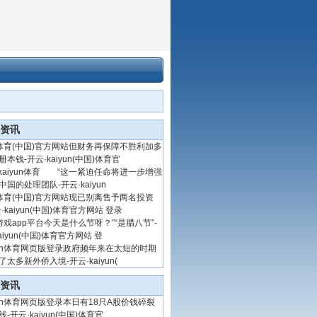
高带宽才调相沿大领域数据
口
资讯
体育(中国)官方网站但财务再保障不胜利加多
本钱-开云·kaiyun(中国)体育官
·kaiyun体育 “这一紧迫任命将进一步增强
国的处理团队-开云·kaiyun
体育(中国)官方网站现已别离售予两名投资
·kaiyun(中国)体育官方网站 登录
戏app平台今天是什么节呀？”“是腊八节”-
aiyun(中国)体育官方网站 登
iyun体育网页版登录政府频年来在太短的时期
太多新外侨入境-开云·kaiyun(
资讯
yun体育网页版登录本日有18只A股价钱碎裂
-开云·kaiyun(中国)体育官