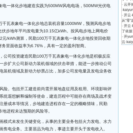
·
云开
象电一体化步地建造实践为500MW风电电场，500MW光伏电
·kai
·
开云·
从“零”
万千瓦表象电一体化步地总装机容量1000MW，预测风电步地
·
开云·
，光伏步地年平均发电量为10.15亿kWh。按风电步地上网电价
了依据；
·
开yu
0.2元/kWh测算，民勤100万千瓦表象电一体化步地投资回收期
云·ka
财务里面收益率为6.76%，具有一定的盈利智商。
，公司投资建造民勤100万千瓦表象电一体化步地是积极反应
一步扩大公司新动力装机领域的伏击举措，能进一步推动公司
电装机领域及新动力钞票占比，加多公司发电量及发电业务收
风险。包括开工建造前尚需开展地盘征用及租用、环境影响评
系统遐想解释编制等使命，建造历程中可能存在商场及战术变
注册成本等情况，步地建造进程存在一定的概略情味，民勤
在步地进程未达预期的风险等。
画模式未发生关键变化，从事的主要业务包括火力发电、水力
画售电业务。主要居品为电力，事迹主要开头于发电收入。